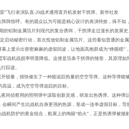
雷”飞行表演队直-20战术通用直升机发射干扰弹。新华社发
众阵阵惊呼。有的观众以为可能是精心设计的表演特效，殊不知，
时期的铝制金属箔片到现代的复合诱饵，干扰弹走过漫长的发展史
盟军决定启动秘密行动，首次投放铝制金属箔片。这些看似普通的金
屏幕上显示出密密麻麻的虚假回波，让地面高炮群成为“睁眼瞎”
盟军战机战损率明显降低。这便是箔条干扰弹的雏形，其原理如
飞行踪迹。
”展开较量，很快催生了一种能追踪热量的空空导弹。这种导弹能
的高温，成为空空导弹追踪的目标。
察机夜间侦察用的照明弹中汲取创新灵感，研发出热诱弹。这种弹
，会瞬间产生比战机自身更强的热源，形成一连串虚假目标，导
为战机防护的黄金组合，航展上的绚丽“焰火”，正是热诱弹被抛