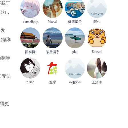
搭载了
能力，
Serendipity
Marcel
健康富贵
阿久
向发
铝箔和
phil
Edward
国科网
茅屋漏宇
而制导
它无法
n1ule
左岸
王清玲
张超²⁰²⁵
铸得更