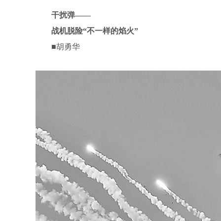
干扰弹——
战机脱险“不一样的焰火”
■胡勇华