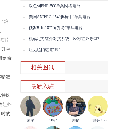
以色列PNR-500单兵网络电台
美国AN/PRC-154“步枪手”单兵电台
“焰
俄罗斯R-187“阿扎特”单兵电台
。
机载定向红外对抗系统：应对红外导弹打出“组合拳”
属箔片
，升空
坦克也怕这道“坎”
同给雷
相关图讯
够精准
最新入驻
以特殊
致红外
射时的
AmyZ
周俊
周骏
-゛就是丶不
理你°