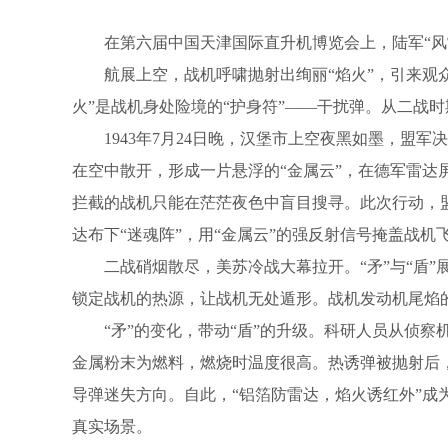
在第六届中国天津国际直升机博览会上，陆军“风
航展上空，战机呼啸抛射出绚丽“焰火”，引来观
火”是战机身处险境的“护身符”——干扰弹。从二战
1943年7月24日晚，汉堡市上空夜黑如墨，
在空中散开，形成一片悬浮的“金属云”，在德军雷达
拦截的战机只能在茫茫夜色中盲目搜寻。此次行动，
达布下“迷魂阵”，用“金属云”的强反射信号掩盖战机
二战硝烟散尽，美苏冷战大幕拉开。“矛”与“盾
锁定战机的热源，让战机无处遁形。战机发动机尾焰
“矛”的变化，带动“盾”的升级。科研人员从侦
金属粉末为燃料，燃烧时温度很高。热诱弹被抛射后
导弹迷失方向。自此，“铝箔防雷达，焰火诱红外”成
真实场景。