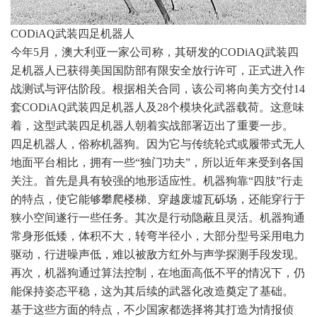
CODiAQ武装四足机器人
今年5月，澳大利亚一家公司称，其研发的CODiAQ武装四
足机器人已获得美国国防部有限安全放行许可，正式进入作
战测试与评估阶段。根据相关合同，该公司将向美方交付14
套CODiAQ武装四足机器人及28个模块化武器载荷。这意味
着，这型武装四足机器人朝着实战部署迈出了重要一步。
四足机器人，俗称机器狗。因为它与传统轮式或履带式无人
地面平台相比，拥有一些“独门功夫”，所以近年来受到各国
关注。首先是具有较强的地形适应性。机器狗靠“四肢”行走
的特点，使它能够攀爬楼梯、穿越废墟瓦砾场，还能穿行于
狭小空间遂行一些任务。其次是行动隐蔽且灵活。机器狗通
常身形低矮，体积不大，转弯半径小，大部分型号采用电力
驱动，行进噪声低，难以被敌方红外与声学探测手段发现。
再次，机器狗通过算法控制，在地面高低不平的情况下，仍
能保持姿态平稳，这为其后续的武器化改造奠定了基础。
基于这些方面的特点，不少国家都选择将其打造为情报侦