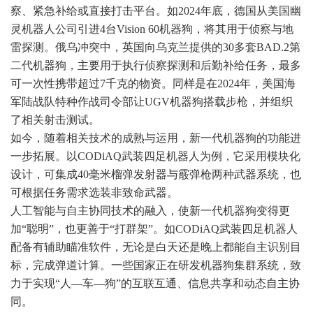
察、紧急补给或直接打击平台。如2024年底，德国从美国幽
灵机器人公司引进4台Vision 60机器狗，将其用于侦察与地
雷探测。俄乌冲突中，英国向乌克兰提供的30多套BAD.2第
二代机器狗，主要用于执行侦察探测和后勤补给任务，最多
可一次性携带超过7千克的物资。同样是在2024年，美国海
军陆战队特种作战司令部让UGV机器狗搭载步枪，并组织
了相关射击测试。
如今，随着相关技术的成熟与运用，新一代机器狗的功能进
一步拓展。以CODiAQ武装四足机器人为例，它采用模块化
设计，可集成40毫米榴弹发射器与霰弹枪两种武器系统，也
可根据任务需求选装非致命武器。
人工智能与自主协同技术的融入，使新一代机器狗变得更
加“聪明”，也更善于“打群架”。如CODiAQ武装四足机器人
配备有辅助瞄准软件，无论是白天还是晚上都能自主识别目
标，完成弹道计算。一些国家正在研发机器狗集群系统，致
力于实现“人—车—狗”的互联互通、信息共享和动态自主协
同。