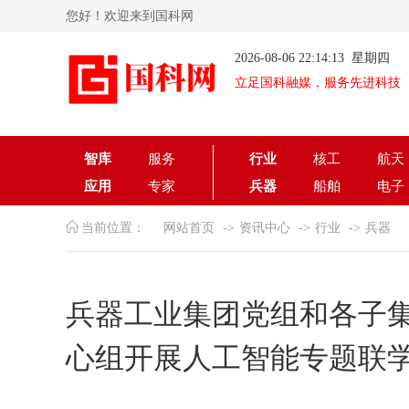
您好！欢迎来到国科网
2026-08-06 22:14:13 星期四
立足国科融媒，服务先进科技
智库
服务
行业
核工
航天
应用
专家
兵器
船舶
电子
当前位置：
网站首页
资讯中心
行业
兵器
兵器工业集团党组和各子
心组开展人工智能专题联