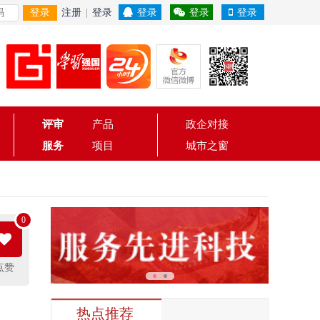
登录
注册
|
登录
登录
登录
登录
评审
产品
政企对接
服务
项目
城市之窗
0
点赞
热点推荐