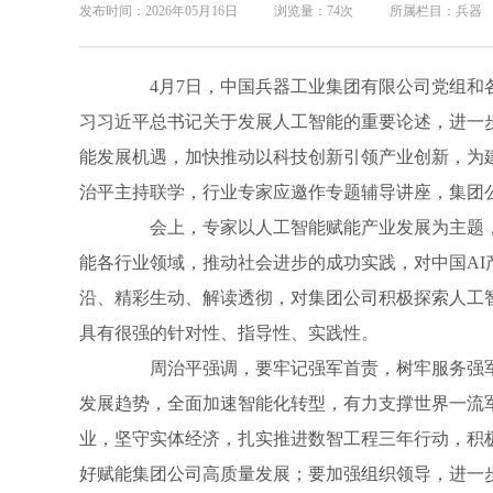
发布时间：2026年05月16日
浏览量：74次
所属栏目：兵器
4月7日，中国兵器工业集团有限公司党组和各
习习近平总书记关于发展人工智能的重要论述，进一
能发展机遇，加快推动以科技创新引领产业创新，为
治平主持联学，行业专家应邀作专题辅导讲座，集团
会上，专家以人工智能赋能产业发展为主题，
能各行业领域，推动社会进步的成功实践，对中国AI
沿、精彩生动、解读透彻，对集团公司积极探索人工
具有很强的针对性、指导性、实践性。
周治平强调，要牢记强军首责，树牢服务强军
发展趋势，全面加速智能化转型，有力支撑世界一流
业，坚守实体经济，扎实推进数智工程三年行动，积
好赋能集团公司高质量发展；要加强组织领导，进一