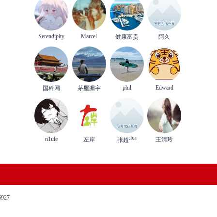
Serendipity
Marcel
健康富贵
阿久
phil
Edward
国科网
茅屋漏宇
n1ule
左岸
王清玲
张超²⁰²⁵
27