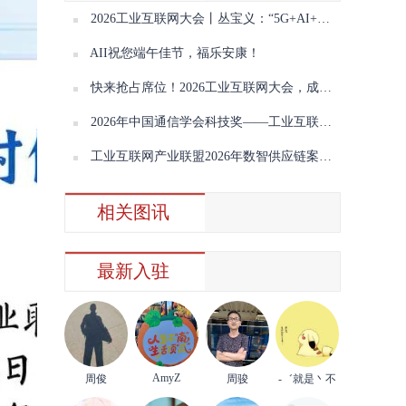
2026工业互联网大会丨丛宝义：“5G+AI+新型工业控制”驱动生产制造变革
AII祝您端午佳节，福乐安康！
快来抢占席位！2026工业互联网大会，成果展示席位征集中
2026年中国通信学会科技奖——工业互联网创新项目等你来报
工业互联网产业联盟2026年数智供应链案例名单公布
相关图讯
最新入驻
AmyZ
周俊
周骏
-゛就是丶不
理你°