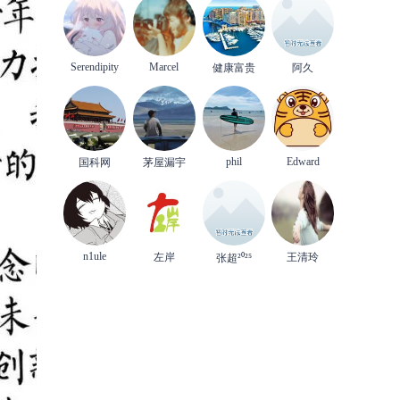
Serendipity
Marcel
健康富贵
阿久
phil
Edward
国科网
茅屋漏宇
n1ule
左岸
王清玲
张超²⁰²⁵