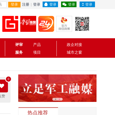
登录
注册
|
登录
登录
登录
登录
评审
产品
政企对接
服务
项目
城市之窗
0
点赞
热点推荐