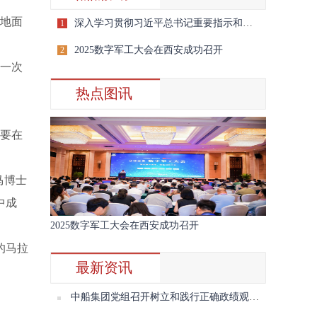
，地面
深入学习贯彻习近平总书记重要指示和全国宣传思想文化工作会议精神
1
2025数字军工大会在西安成功召开
2
，一次
热点图讯
又要在
马博士
中成
2025数字军工大会在西安成功召开
的马拉
最新资讯
中船集团党组召开树立和践行正确政绩观学习教育第三期读书班暨理论学习中心组2026年第七次学习会议