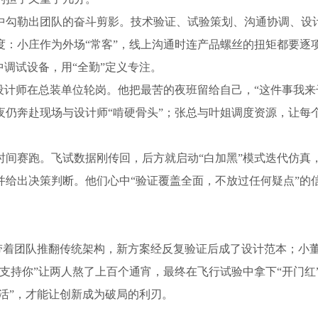
中勾勒出团队的奋斗剪影。技术验证、试验策划、沟通协调、设
：小庄作为外场“常客”，线上沟通时连产品螺丝的扭矩都要逐
中调试设备，用“全勤”定义专注。
设计师在总装单位轮岗。他把最苦的夜班留给自己，“这件事我来
夜仍奔赴现场与设计师“啃硬骨头”；张总与叶姐调度资源，让每
时间赛跑。飞试数据刚传回，后方就启动“白加黑”模式迭代仿真
并给出决策判断。他们心中“验证覆盖全面，不放过任何疑点”的
任带着团队推翻传统架构，新方案经反复验证后成了设计范本；小
支持你”让两人熬了上百个通宵，最终在飞行试验中拿下“开门红
绝活”，才能让创新成为破局的利刃。