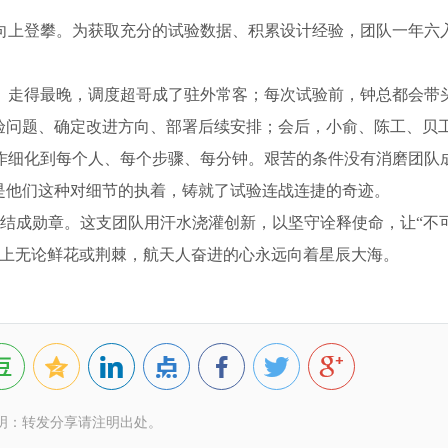
向上登攀。为获取充分的试验数据、积累设计经验，团队一年六
、走得最晚，调度超哥成了驻外常客；每次试验前，钟总都会带
试验问题、确定改进方向、部署后续安排；会后，小俞、陈工、贝
作细化到每个人、每个步骤、每分钟。艰苦的条件没有消磨团队
是他们这种对细节的执着，铸就了试验连战连捷的奇迹。
凝结成勋章。这支团队用汗水浇灌创新，以坚守诠释使命，让“不
途上无论鲜花或荆棘，航天人奋进的心永远向着星辰大海。
明：转发分享请注明出处。