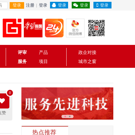
登录
注册
|
登录
登录
登录
登录
评审
产品
政企对接
服务
项目
城市之窗
0
点赞
热点推荐