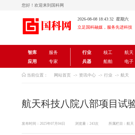
您好！欢迎来到国科网
2026-08-08 18:43:32 星期六
立足国科融媒，服务先进科技
智库
服务
行业
核工
航天
应用
专家
兵器
船舶
电子
当前位置：
网站首页
资讯中心
行业
航天
航天科技八院八部项目试
发布时间：2025年07月04日
浏览量：243次
所属栏目：航天