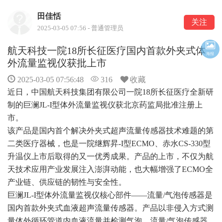
田佳恬
关注
2025-03-05 07:56 - 普通管理员
航天科技一院18所长征医疗国内首款外夹式体
海报
外流量监视仪获批上市
2025-03-05 07:56:48
316
收藏
近日，中国航天科技集团有限公司一院18所长征医疗全新研
制的巨澜JL-I型体外流量监视仪获北京药监局批准注册上
市。
该产品是国内首个解决外夹式超声流量传感器技术难题的第
二类医疗器械，也是一院继辉昇-I型ECMO、赤水CS-330型
升温仪上市后取得的又一优秀成果。产品的上市，不仅为航
天技术应用产业发展注入澎湃动能，也大幅增强了ECMO全
产业链、供应链的韧性与安全性。
巨澜JL-I型体外流量监视仪核心部件——流量/气泡传感器是
国内首款外夹式血液超声流量传感器。产品以非侵入方式测
量体外循环管道内血液流量并检测气泡，流量/气泡传感器