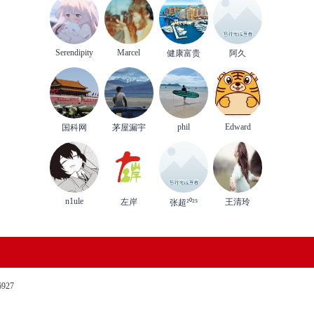
Serendipity
Marcel
健康富贵
阿久
phil
Edward
国科网
茅屋漏宇
n1ule
左岸
王清玲
张超²⁰²⁵
27