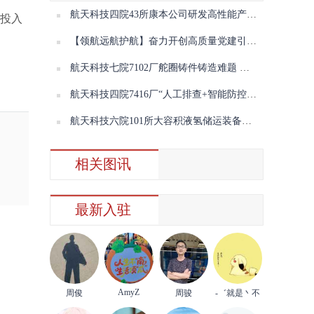
航天科技四院43所康本公司研发高性能产品填补高端复合材料短板
地投入
【领航远航护航】奋力开创高质量党建引领保障高质量发展新局面③
航天科技七院7102厂舵圈铸件铸造难题 取得突破
航天科技四院7416厂“人工排查+智能防控”守牢安全关口
航天科技六院101所大容积液氢储运装备首获国内认可证书
相关图讯
最新入驻
AmyZ
周俊
周骏
-゛就是丶不
理你°