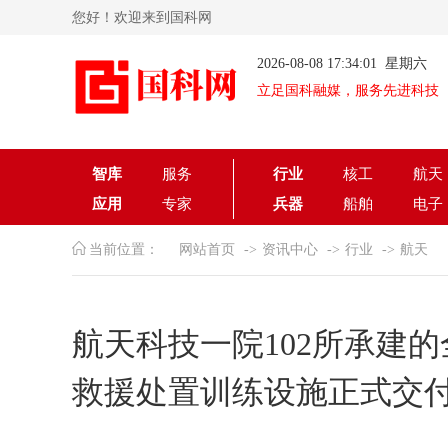
您好！欢迎来到国科网
2026-08-08 17:34:01 星期六
立足国科融媒，服务先进科技
智库
服务
行业
核工
航天
应用
专家
兵器
船舶
电子
当前位置：
网站首页
资讯中心
行业
航天
航天科技一院102所承建
救援处置训练设施正式交