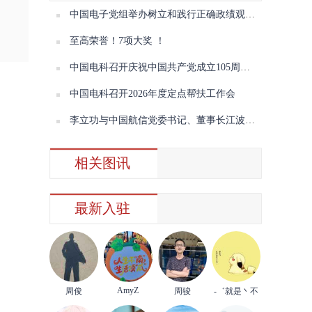
中国电子党组举办树立和践行正确政绩观学习教育读书班（第三期）暨理论学习中心组学习会议
至高荣誉！7项大奖 ！
中国电科召开庆祝中国共产党成立105周年“七一”表彰大会暨树立和践行正确政绩观学习教育专题党课
中国电科召开2026年度定点帮扶工作会
李立功与中国航信党委书记、董事长江波会谈
相关图讯
最新入驻
AmyZ
周俊
周骏
-゛就是丶不
理你°