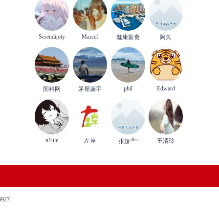
Serendipity
Marcel
健康富贵
阿久
phil
Edward
国科网
茅屋漏宇
n1ule
左岸
王清玲
张超²⁰²⁵
27