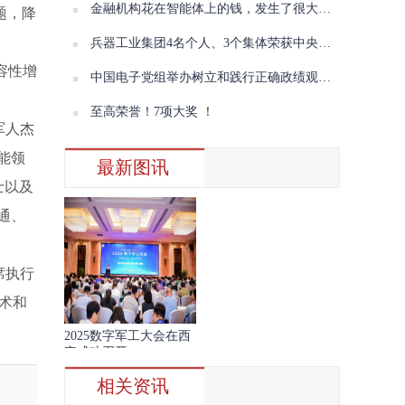
金融机构花在智能体上的钱，发生了很大变化
题，降
兵器工业集团4名个人、3个集体荣获中央企业“两优一先”表彰
容性增
中国电子党组举办树立和践行正确政绩观学习教育读书班（第三期）暨理论学习中心组学习会议
至高荣誉！7项大奖 ！
军人杰
能领
最新图讯
士以及
通、
席执行
技术和
2025数字军工大会在西
安成功召开
相关资讯