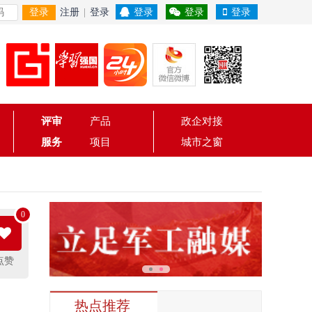
登录
注册
|
登录
登录
登录
登录
评审
产品
政企对接
服务
项目
城市之窗
0
点赞
热点推荐