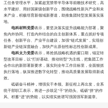
工任务管理水平，加紧超宽禁带半导体等前瞻技术研究，高
水平建好、用好国家级创新平台，围绕战略性新兴产业和未
来产业，积极培育新领域新赛道，助推集团转型发展落实落
地。
电科材料党委
表示，要坚决落实提升战略能力部署，聚
焦内外协同、打造内外结合的自主创新体系，重点抓好专项
任务、创新平台、产业平台建设，加强“链式发展”，实现创
新链产业链深度融合，加快产出原创性标志性创新成果。
电科太力党委
表示，将抢抓战略机遇的窗口期，锚定转
型改革目标，以“打好基础、推动转型”为主线，把集团工作
会作出的新部署新要求，落实到全年工作目标里，全面狠抓
执行落地，纵深推进数字化转型，推动高质量发展取得新成
效。
砥砺奋斗精神，增强实干本领。新征程上再出发，全系
统干部职工表示，将进一步鼓足“干”的劲头、砥砺“拼”的作
风、积蓄“进”的势能，以实绩实效谱写强国强军新篇章。