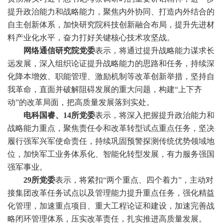
提升政治能力和战略能力，聚焦内外协同、打造内外结合的
自主创新体系，加快研究院科技创新融合布局，提升先进材
料产业化水平，奋力打好关键核心技术攻坚战。
网络通信研究院党委
表示，将通过提升战略能力谋求长
远发展，深入组织论证提升战略能力的思路和任务，持续深
化降本增效、职能管理、激励机制等改革创新举措，坚持自
我革命，直面并破解阻碍发展的重大问题，构建“上下齐
动”的改革局面，把高质量发展落到实处。
电科国睿、14所党委
表示，将深入把握提升政治能力和
战略能力重点，聚焦责任令和改革转型试点重点任务，坚决
履行强军兴军使命责任，持续巩固预警探测传统优势领域地
位，加快军工业务体系化、智能化转型发展，有力服务强国
强军事业。
29所党委
表示，将紧扣“两个重点、四个着力”，主动对
接集团改革任务试点以及管理能力提升重点任务，强化精益
化管理，加速重点项目、重大工程论证和建设，加速完善战
略闭环管理体系，压实改革责任，扎实推进高质量发展。