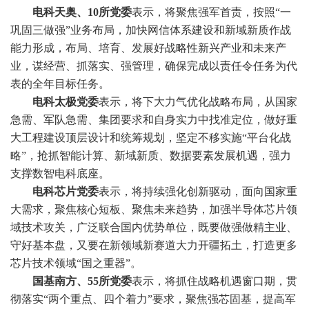
电科天奥、10所党委
表示，将聚焦强军首责，按照“一
巩固三做强”业务布局，加快网信体系建设和新域新质作战
能力形成，布局、培育、发展好战略性新兴产业和未来产
业，谋经营、抓落实、强管理，确保完成以责任令任务为代
表的全年目标任务。
电科太极党委
表示，将下大力气优化战略布局，从国家
急需、军队急需、集团要求和自身实力中找准定位，做好重
大工程建设顶层设计和统筹规划，坚定不移实施“平台化战
略”，抢抓智能计算、新域新质、数据要素发展机遇，强力
支撑数智电科底座。
电科芯片党委
表示，将持续强化创新驱动，面向国家重
大需求，聚焦核心短板、聚焦未来趋势，加强半导体芯片领
域技术攻关，广泛联合国内优势单位，既要做强做精主业、
守好基本盘，又要在新领域新赛道大力开疆拓土，打造更多
芯片技术领域“国之重器”。
国基南方、55所党委
表示，将抓住战略机遇窗口期，贯
彻落实“两个重点、四个着力”要求，聚焦强芯固基，提高军