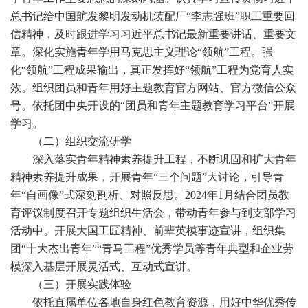
总书记给中国航发黎明发动机装配厂“李志强班”职工重要回
信精神，及时跟进学习习近平总书记最新重要讲话、重要文
章。深化实施青年学用马克思主义理论“领航”工程。强
化“领航”工程成果输出，真正发挥好“领航”工程为党育人实
效。组织团员和青年用好主题教育官方网站、官方微信公众
号。依托团中央开设的“团员和青年主题教育学习平台”开展
学习。
（二）组织交流研学
深入落实青年精神素养提升工程，不断巩固和扩大青年
精神素养提升成果，开展青年“三个问题”大讨论，引导青
年“自画像”式深刻剖析、对照反思。2024年1月结合团员教
育评议制度召开专题组织生活会，带动青年参与到支部学习
活动中。开展大国工匠精神、前辈英模事迹宣讲，组织集
团“十大杰出青年”“青马工程”优秀学员等青年典型和企业劳
模深入基层开展灵活式、互动式宣讲。
（三）开展实践体验
依托直属单位各地自身红色教育资源，用好中华优秀传