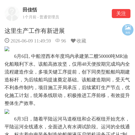
田佳恬
关注
1个月前 - 普通管理员
这里生产工作有新进展
海报
2026-06-09 11:49:59
96
收藏
6月6日, 中船澄西本年度坞内承建第二艘50000吨MR油
化船顺利下水。该船高效攻坚，仅用48天便按期完成坞内全
流程建造作业，多项关键工序提前，创下同类型船舶坞期建
造标杆，为后续船坞提速奠定基础。该船建造期间，受天气
不利条件制约，项目施工开局承压，后续紧盯生产节点，优
化施工计划，统筹条线联动，积极推进工序前移，有效提升
整体生产效率。
6月3日，随着平陆运河马道枢纽和企石枢纽开始充水，
平陆运河全线通水，全面进入有水调试阶段。运河的全线通
水，标志着中南装备制造的船闸液压启闭机设备正式从“制