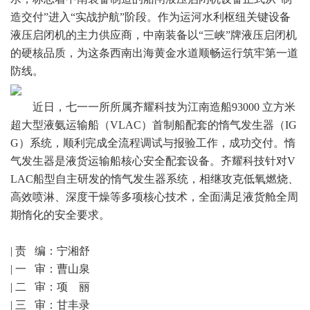
造交付”进入“实战护航”阶段。作为运河水利枢纽关键设备
液压启闭机的主力供应商，中南装备以“三峡”牌液压启闭机
的硬核品质，为这条西南出海黄金水道顺畅运行筑牢第一道
防线。
近日，七一一所所属齐耀科技为江南造船93000 立方米
超大型液氨运输船（VLAC）首制船配套的惰气发生器（IG
G）系统，顺利完成全流程调试与报验工作，成功交付。惰
气发生器是液货运输船核心安全配套设备。齐耀科技针对V
LAC船型自主研发的惰气发生器系统，相继攻克低氧燃烧、
高效喷淋、深度干燥等多项核心技术，全面满足液货舱全周
期惰化的安全要求。
| 责 编：宁湘舒
| 一 审：曹山泉
| 二 审：项 丽
| 三 审：甘丰录