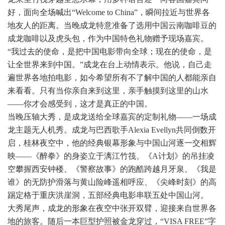
好，面向全场喊出“Welcome to China”，瞬间拉近与世界各
地友人的距离。当晚成龙特意准备了选用中国云南咖啡豆的
成龙咖啡以及虎头包，作为中国特色礼物赠予现场嘉宾。
“我过去的使命，是把中国电影带向全球；现在的使命，是
让全世界来到中国。”成龙在台上动情表示。他说，自己走
遍世界各地拍电影，如今希望所有不了解中国的人都能亲自
来看看。只有当你亲自来到这里，亲手触摸到这里的山水
——你才会感受到，这才是真正的中国。
当晚压轴大秀，是成龙送给全球嘉宾的定制礼物——一场成
龙主题无人机秀。成龙与巴西歌手Alexia Evellyn共同倒数开
启，桂林夜空中，他的经典银幕形象与中国山河逐一交相辉
映——《醉拳》的身姿立于漓江竹筏、《A计划》的吊挂凌
空攀握西安钟楼、《警察故事》的跑酷跨越月牙泉、《我是
谁》的无防护滑落与黄山险峰遥相呼应、《尖峰时刻》的高
踢定格于重庆洪崖洞，五部经典电影串联五处中国山河。
大秀尾声，成龙的形象在夜空中张开双臂，迎接来自世界各
地的旅客。随后一本巨型护照被金龙穿过，“VISA FREE”字