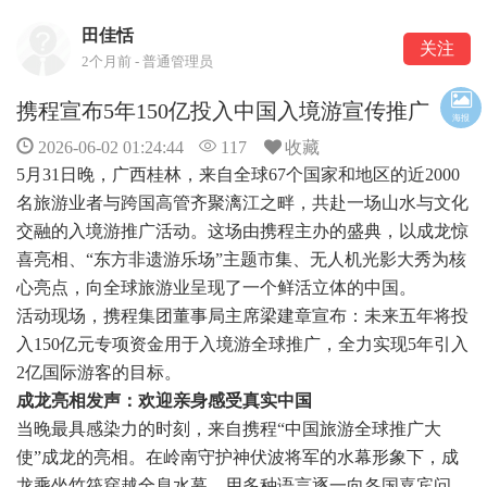
田佳恬
关注
2个月前 - 普通管理员
携程宣布5年150亿投入中国入境游宣传推广
海报
2026-06-02 01:24:44
117
收藏
5月31日晚，广西桂林，来自全球67个国家和地区的近2000
名旅游业者与跨国高管齐聚漓江之畔，共赴一场山水与文化
交融的入境游推广活动。这场由携程主办的盛典，以成龙惊
喜亮相、“东方非遗游乐场”主题市集、无人机光影大秀为核
心亮点，向全球旅游业呈现了一个鲜活立体的中国。
活动现场，携程集团董事局主席梁建章宣布：未来五年将投
入150亿元专项资金用于入境游全球推广，全力实现5年引入
2亿国际游客的目标。
成龙亮相发声：欢迎亲身感受真实中国
当晚最具感染力的时刻，来自携程“中国旅游全球推广大
使”成龙的亮相。在岭南守护神伏波将军的水幕形象下，成
龙乘坐竹筏穿越全息水幕，用多种语言逐一向各国嘉宾问