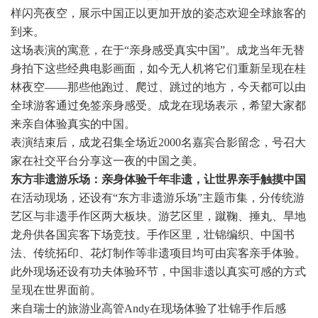
样闪亮夜空，展示中国正以更加开放的姿态欢迎全球旅客的
到来。
这场表演的寓意，在于“亲身感受真实中国”。成龙当年无替
身拍下这些经典电影画面，如今无人机将它们重新呈现在桂
林夜空——那些他跑过、爬过、跳过的地方，今天都可以由
全球游客通过免签亲身感受。成龙在现场表示，希望大家都
来亲自体验真实的中国。
表演结束后，成龙召集全场近2000名嘉宾合影留念，号召大
家在社交平台分享这一夜的中国之美。
东方非遗游乐场：亲身体验千年非遗，让世界亲手触摸中国
在活动现场，还设有“东方非遗游乐场”主题市集，分传统游
艺区与非遗手作区两大板块。游艺区里，蹴鞠、捶丸、旱地
龙舟供各国宾客下场竞技。手作区里，壮锦编织、中国书
法、传统拓印、花灯制作等非遗项目均可由宾客亲手体验。
此外现场还设有功夫体验环节，中国非遗以真实可感的方式
呈现在世界面前。
来自瑞士的旅游业高管Andy在现场体验了壮锦手作后感