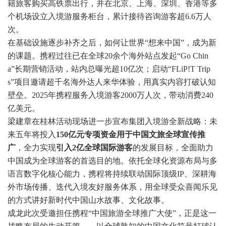
籍旅客购买高铁票出行，并在北京、上海、深圳、香港等多
个机场设立入境游服务柜台，累计接待咨询游客超6.6万人
次。
在基础设施逐步补齐之后，如何让世界“想来中国”，成为新
的课题。携程过往已在全球20余个海外站点发起“Go Chin
a”长期营销活动，站内总曝光超10亿次；启动“FLiP!T Trip
s”项目邀请超千名海外达人来华体验，用真实内容打破认知
壁垒。2025年携程服务入境游客2000万人次，带动消费240
亿美元。
梁建章在桂林活动现场进一步宣布集团入境游全新战略：未
来五年将投入
150亿元专项资金用于中国文旅全球宣传推
广
，全力实现
引入2亿全球国际游客
的发展目标，全面助力
中国成为全球游客的首选目的地。依托全球化资源布局与多
语言数字化核心能力，携程将持续联动国际顶级IP、深耕海
外市场传播、迭代入境友好服务体系，用全球受众喜闻乐见
的方式讲好新时代中国山水故事、文化故事。
成龙此次受邀担任携程“中国旅游全球推广大使”，正是这一