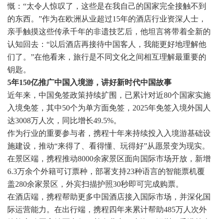
慨：“太令人惊叹了，这些是在我自己的国家完全接触不到
的东西。”作为在欧洲从业超过15年的酒店行业资深人士，
亲手触摸这些传承千年的非遗技艺后，他坦言将带着全新的
认知回去：“以后酒店再接待中国客人，我能更好地理解他
们了。”在他看来，旅行是不同文化之间相互理解最重要的
钥匙。
5年150亿推广中国入境游，讲好新时代中国故事
近年来，中国免签政策持续扩围，已累计对近80个国家实施
入境免签，其中50个为单方面免签，2025年免签入境外国人
达3008万人次，同比增长49.5%。
作为行业的重要参与者，携程十年来持续投入入境游基础设
施建设，推动“来得了、看得懂、玩得好”从愿景变为现实。
在景区端，携程推动8000余家景区面向国际市场开放，新增
6.3万余个外籍可订票种，部署支持23种语言的智能票机覆
盖280余家景区，外宾扫描护照30秒即可完成购票。
在酒店端，携程帮助更多中国酒店接入国际市场，并深化国
际运营能力。在出行端，携程四年来累计帮助485万人次外