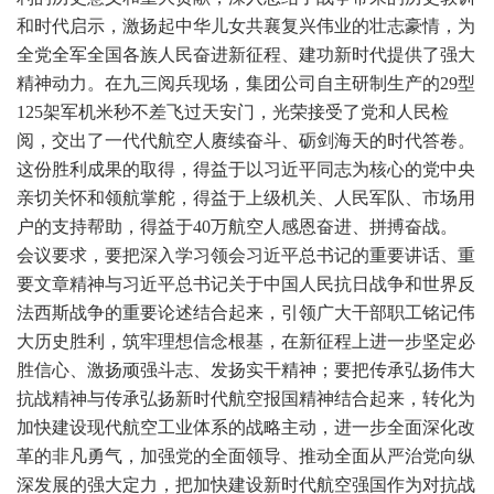
和时代启示，激扬起中华儿女共襄复兴伟业的壮志豪情，为
全党全军全国各族人民奋进新征程、建功新时代提供了强大
精神动力。在九三阅兵现场，集团公司自主研制生产的29型
125架军机米秒不差飞过天安门，光荣接受了党和人民检
阅，交出了一代代航空人赓续奋斗、砺剑海天的时代答卷。
这份胜利成果的取得，得益于以习近平同志为核心的党中央
亲切关怀和领航掌舵，得益于上级机关、人民军队、市场用
户的支持帮助，得益于40万航空人感恩奋进、拼搏奋战。
会议要求，要把深入学习领会习近平总书记的重要讲话、重
要文章精神与习近平总书记关于中国人民抗日战争和世界反
法西斯战争的重要论述结合起来，引领广大干部职工铭记伟
大历史胜利，筑牢理想信念根基，在新征程上进一步坚定必
胜信心、激扬顽强斗志、发扬实干精神；要把传承弘扬伟大
抗战精神与传承弘扬新时代航空报国精神结合起来，转化为
加快建设现代航空工业体系的战略主动，进一步全面深化改
革的非凡勇气，加强党的全面领导、推动全面从严治党向纵
深发展的强大定力，把加快建设新时代航空强国作为对抗战