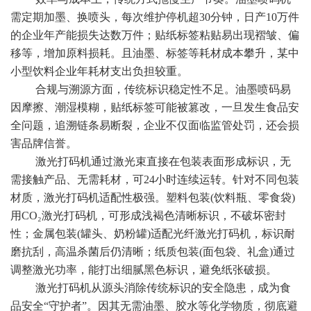
需定期加墨、换喷头，每次维护停机超30分钟，日产10万件
的企业年产能损失达数万件；贴纸标签粘贴易出现褶皱、偏
移等，增加原料损耗。且油墨、标签等耗材成本攀升，某中
小型饮料企业年耗材支出负担较重。
合规与溯源方面，传统标识稳定性不足。油墨喷码易
因摩擦、潮湿模糊，贴纸标签可能被篡改，一旦发生食品安
全问题，追溯链条易断裂，企业不仅面临监管处罚，还会损
害品牌信誉。
激光打码机通过激光束直接在包装表面形成标识，无
需接触产品、无需耗材，可24小时连续运转。针对不同包装
材质，激光打码机适配性极强。塑料包装(饮料瓶、零食袋)
用CO₂激光打码机，可形成浅褐色清晰标识，不破坏密封
性；金属包装(罐头、奶粉罐)适配光纤激光打码机，标识耐
磨抗刮，高温杀菌后仍清晰；纸质包装(面包袋、礼盒)通过
调整激光功率，能打出细腻黑色标识，避免纸张破损。
激光打码机从源头消除传统标识的安全隐患，成为食
品安全“守护者”。因其无需油墨、胶水等化学物质，彻底避