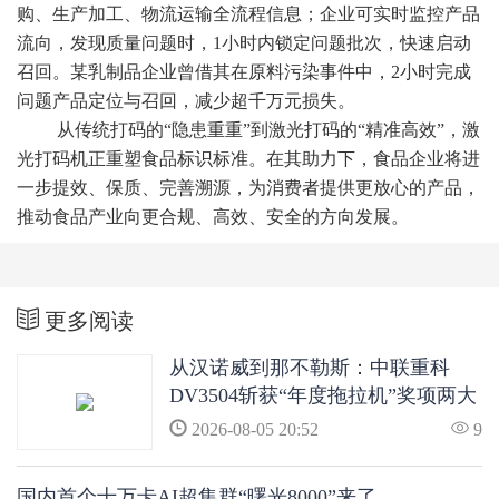
购、生产加工、物流运输全流程信息；企业可实时监控产品
流向，发现质量问题时，1小时内锁定问题批次，快速启动
召回。某乳制品企业曾借其在原料污染事件中，2小时完成
问题产品定位与召回，减少超千万元损失。
从传统打码的“隐患重重”到激光打码的“精准高效”，激
光打码机正重塑食品标识标准。在其助力下，食品企业将进
一步提效、保质、完善溯源，为消费者提供更放心的产品，
推动食品产业向更合规、高效、安全的方向发展。
更多阅读
从汉诺威到那不勒斯：中联重科
DV3504斩获“年度拖拉机”奖项两大
提名，中国农机首登全球高端竞技
2026-08-05 20:52
9
台
国内首个十万卡AI超集群“曙光8000”来了