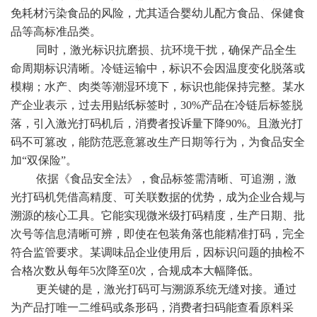
免耗材污染食品的风险，尤其适合婴幼儿配方食品、保健食
品等高标准品类。
同时，激光标识抗磨损、抗环境干扰，确保产品全生
命周期标识清晰。冷链运输中，标识不会因温度变化脱落或
模糊；水产、肉类等潮湿环境下，标识也能保持完整。某水
产企业表示，过去用贴纸标签时，30%产品在冷链后标签脱
落，引入激光打码机后，消费者投诉量下降90%。且激光打
码不可篡改，能防范恶意篡改生产日期等行为，为食品安全
加“双保险”。
依据《食品安全法》，食品标签需清晰、可追溯，激
光打码机凭借高精度、可关联数据的优势，成为企业合规与
溯源的核心工具。它能实现微米级打码精度，生产日期、批
次号等信息清晰可辨，即使在包装角落也能精准打码，完全
符合监管要求。某调味品企业使用后，因标识问题的抽检不
合格次数从每年5次降至0次，合规成本大幅降低。
更关键的是，激光打码可与溯源系统无缝对接。通过
为产品打唯一二维码或条形码，消费者扫码能查看原料采