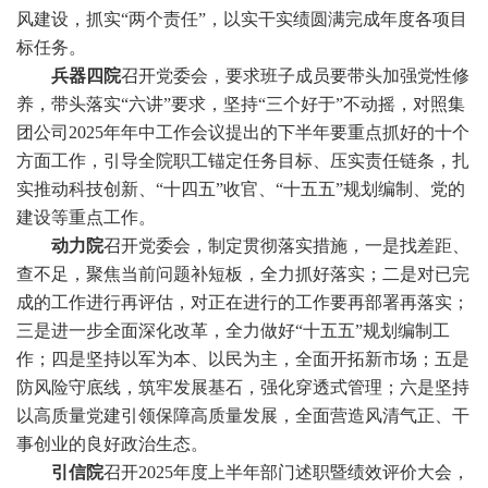
风建设，抓实“两个责任”，以实干实绩圆满完成年度各项目
标任务。
兵器四院
召开党委会，要求班子成员要带头加强党性修
养，带头落实“六讲”要求，坚持“三个好于”不动摇，对照集
团公司2025年年中工作会议提出的下半年要重点抓好的十个
方面工作，引导全院职工锚定任务目标、压实责任链条，扎
实推动科技创新、“十四五”收官、“十五五”规划编制、党的
建设等重点工作。
动力院
召开党委会，制定贯彻落实措施，一是找差距、
查不足，聚焦当前问题补短板，全力抓好落实；二是对已完
成的工作进行再评估，对正在进行的工作要再部署再落实；
三是进一步全面深化改革，全力做好“十五五”规划编制工
作；四是坚持以军为本、以民为主，全面开拓新市场；五是
防风险守底线，筑牢发展基石，强化穿透式管理；六是坚持
以高质量党建引领保障高质量发展，全面营造风清气正、干
事创业的良好政治生态。
引信院
召开2025年度上半年部门述职暨绩效评价大会，