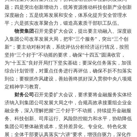
题；四是突出创新增动力，统筹资源推动科技创新产业创新
深度融合；五是统筹发展和安全，体系化提升安全管理水
平；六是抓实改革聚合力，锻造高素质干部职工队伍。
物资集团
召开党委扩大会议，提出要主动融入、深度嵌
入集团公司改革发展大局，把牢“三个服务”，突出“三个创
新”；要主动对标对表，系统评估分析经济运行情况，按照
坚持“三个好于”不动摇的要求，确保“十四五”圆满收官，
为“十五五”良好开局打下坚实基础；要深化任务落实，加强
综合计划管理，对重点任务进行再评估，确保不折不扣落实
到位；要狠抓作风建设，善始善终抓好深入贯彻中央八项规
定精神学习教育。
财务公司
召开党委扩大会议，要求要将金融服务实体经
济纳入到集团公司发展大局之中，合规高效承接重组企业金
融业务，深入理解把握“三个好于”不动摇，持续提升金融服
务、科技创新、司库运行、风险防控能力和水平，协助降低
集团公司整体融资成本，坚持差异化、专业化、特色化发
展；全体干部要认真落实“六讲”要求，增强自驱力，深化作