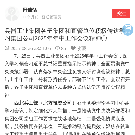
田佳恬
关注
11个月前 - 普通管理员
兵器工业集团各子集团和直管单位积极传达学
海报
习集团公司2025年年中工作会议精神①
2025-08-26 23:51:05
86
收藏
7月25日，兵器工业集团召开2025年年中工作会议，深
入学习领会习近平总书记重要指示批示精神，全面贯彻党中
央决策部署，认真落实中央企业负责人研讨班会议精神，总
结上半年工作，分析形势任务，部署下半年工作。会议召开
后，各子集团和直管单位以多种方式传达学习贯彻会议精
神。
西北兵工部（北方投资公司）
召开党委理论学习中心组
学习会议，制定细化六大举措，一是推动党中央决策部署和
集团公司党组工作要求在陕落地落细；二是强化协调谋发
展，服务协同在陕单位；三是推动融合提质效，聚焦在陕重
大工程重大项目重大任务，协调推动在陕单位解决发展问