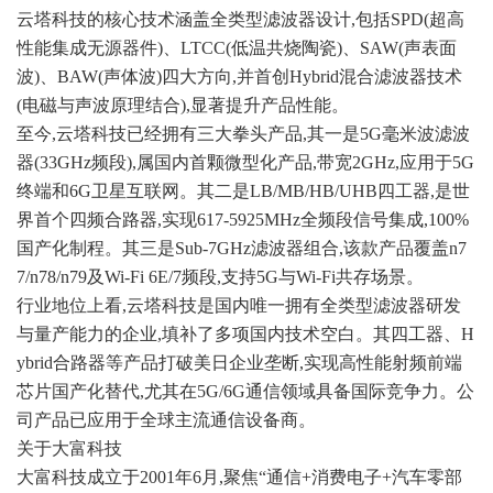
云塔科技的核心技术涵盖全类型滤波器设计,包括SPD(超高
性能集成无源器件)、LTCC(低温共烧陶瓷)、SAW(声表面
波)、BAW(声体波)四大方向,并首创Hybrid混合滤波器技术
(电磁与声波原理结合),显著提升产品性能。
至今,云塔科技已经拥有三大拳头产品,其一是
5G毫米波
滤波
器(33GHz频段),属国内首颗微型化产品,带宽2GHz,应用于5G
终端和6G卫星互联网。其二是LB/MB/HB/UHB四工器,是世
界首个四频合路器,实现617-5925MHz全频段信号集成,100%
国产化制程。其三是Sub-7GHz滤波器组合,该款产品覆盖n7
7/n78/n79及Wi-Fi 6E/7频段,支持5G与Wi-Fi共存场景。
行业地位上看,云塔科技是国内唯一拥有全类型滤波器研发
与量产能力的企业,填补了多项国内技术空白。其四工器、H
ybrid合路器等产品打破美日企业垄断,实现高性能射频前端
芯片国产化替代,尤其在5G/6G通信领域具备国际竞争力。公
司产品已应用于全球主流通信设备商。
关于大富科技
大富科技成立于2001年6月,聚焦“通信+消费电子+汽车零部