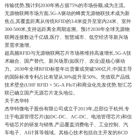
传输优势,预计到2030年将占据75%的市场份额,成为主流。
无源物联网市场方面,5G-A驱动的蜂窝无源物联技术成为新
焦点,其覆盖距离从传统RFID的3-8米提升至室内24米、室外
300-500米,支持远距离全周期追溯。预计2030年全球无源物
联网连接数达千亿级,医疗、
智慧城市
、低空经济等新兴场
景需求激增。
超高频RFID与无源物联网芯片市场将维持高速增长,5G-A技
术融合、国产替代、新兴场景(如医疗、农业)是核心驱动
力。2030年全球RFID标签年出货量或突破500亿片,中国主导
的国际标准专利占比有望从30%提升至50%。凭借双产品线
技术壁垒(UHF RFID + 5G-A PIoT)和商业化先发优势,智汇芯
联已确立国产无源芯片龙头地位。
关于杰华特
杰华特微电子股份有限公司成立于2013年,总部位于杭州,专
注于电源管理芯片(如DC-DC、AC-DC、电池管理芯片)和信
号链芯片的研发与销售,产品覆盖消费电子、工业控制、汽
车电子、AI计算等领域。其核心技术包括自主开发的BCD