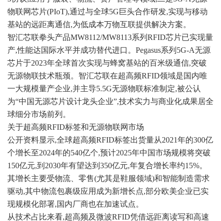
物联网芯片(P
IoT
),通过与全球5G巨头合作研发,实现与移动
基站的远距离通信,为低成本万物互联提供解决方案。
智汇芯联拳头产品MW8112/MW8113系列RFID芯片已实现量
产,性能达国际水平并成功替代进口。Pegasus系列5G-A无源
芯片于2023年全球首次实现与蜂窝基站的百米级通信,突破
无源物联技术瓶颈。智汇芯联在超高频RFID领域是国内唯
一大规模量产企业,并主导5.5G无源物联标准制定,被公认
为“中国无源芯片设计龙头企业”,技术实力与商业化成果居全
球细分市场前列。
关于超高频RFID标签和无源物联网市场
公开资料显示,全球超高频RFID标签出货量从2021年的300亿
个增长至2024年的540亿个,预计2025年中国市场规模将突破
150亿元,到2030年有望达到350亿元,年复合增长率约15%。
其增长主要受物流、零售(尤其是鞋服领域)和智能制造需求
驱动,其中物流包裹级应用成为新增长点,部分欧美企业已实
现规模化部署,国内厂商也在加速试点。
从技术占比来看,超高频及微波RFID凭借远距离读写和高速