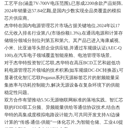
工艺平台(涵盖7V-700V电压范围),已形成2200余款产品矩阵,
2024年销量达57.84亿颗,是国内少数实现全品类覆盖的模拟
芯片供应商。
杰华特在国内电源管理芯片市场占据关键地位,2024年以17
亿元收入排名行业第八(市场份额1.3%),在通讯电源和计算存
储细分领域分别位列第五和第六。其产品已进入
海康威视
、
小米、比亚迪等头部企业供应链,并通过车规级认证(AEC-Q
100),在汽车电子领域覆盖智能座舱、电池管理等场景。
对于杰华特投资智汇芯联,杰华特在高压BCD工艺和超低功
耗电源管理芯片领域的技术积累(如车规级DC-DC转换器),可
显著优化智汇芯联Pegasus系列无源标签芯片的射频能量采
集效率与功耗控制能力,解决无源设备在复杂环境下的供能
稳定性问题。
双方合作有望推动5.5G无源物联网标准的落地实践。智汇芯
联的FDD双工分频、异频能量供给等通信协议技术,结合杰
华特的高集成度模拟电路设计能力,可共同开发支持AI边缘
计算的“传感-通信-供能”一体化芯片,为智能仓储、工业4.0提