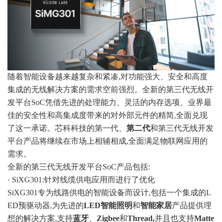
随着智能设备越来越复杂和紧凑,对功能强大、安全和高度
集成的无线解决方案的需求空前强烈。全新的第三代无线开
发平台SoC凭借先进的处理能力、灵活的内存选项、业界最
佳的安全性和高集成度带来的对外部元件的精简,全面兑现
了这一承诺。芯科科技的第一代、
第二代
和第三代无线开发
平台产品将继续在市场上相辅相成,全面满足
物联网应用
的
需求。
全新的第三代无线开发平台SoC产品包括:
· SiXG301:针对线缆供电应用而进行了优化
SiXG301专为线路供电的智能设备而设计,包括一个集成的L
ED预驱动器,为先进的
LED智能照明
和
智能家居
产品提供理
想的解决方案,支持
蓝牙
、
Zigbee
和
Thread
,
并且也支持
Matte