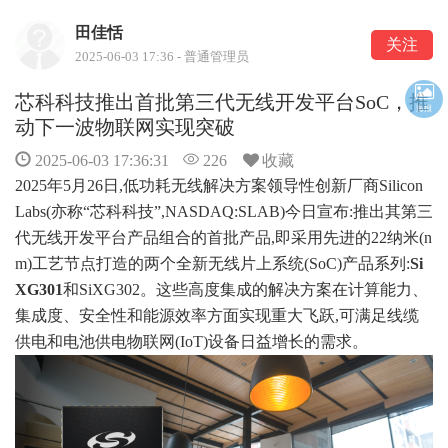
田佳恬
关注
2025-06-03 17:36 - 普通管理员
芯科科技推出首批第三代无线开发平台SoC，推
海报
动下一波物联网实现突破
2025-06-03 17:36:31
226
收藏
2025年5月26日,低功耗无线解决方案领导性创新厂商Silicon
Labs(亦称“芯科科技”,NASDAQ:SLAB)今日宣布:推出其第三
代无线开发平台产品组合的首批产品,即采用先进的22纳米(n
m)工艺节点打造的两个全新无线片上系统(SoC)产品系列:
Si
XG301
和SiXG302。这些高度集成的解决方案在计算能力、
集成度、安全性和能源效率方面实现重大飞跃,可满足线缆
供电和电池供电
物联网
(
IoT
)设备日益增长的需求。