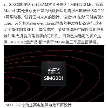
r
。SiXG301的闪存和RAM容量分别为4 MB和512 kB。随着
Matter和其他要求更严苛的物联网应用需求不断增长,SiXG30
1可帮助客户进行面向未来的设计。该款SoC能够同时实现Zi
gbee、蓝牙和Matter over Thread网络的并发多协议运行,这有
助于简化制造SKU、降低成本、节省电路板空间以实现更多
器件集成,并提高消费者的可用性。目前已为选定的客户提
供SiXG301批量产品,预计将于2025年第三季度全面供货。
· SiXG302:专为提高电池供电效率而设计