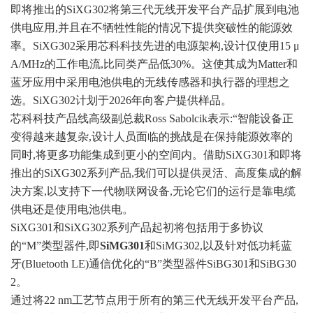
即将推出的SiXG302将第三代无线开发平台产品扩展到电池
供电应用,并且在不牺牲性能的情况下提供突破性的能源效
率。SiXG302采用芯科科技先进的电源架构,设计仅使用15 μ
A/MHz的工作电流,比同类产品低30%。这使其成为Matter和
蓝牙应用中采用电池供电的无线传感器和执行器的理想之
选。SiXG302计划于2026年向客户提供样品。
芯科科技产品线高级副总裁Ross Sabolcik表示:“智能设备正
变得越来越复杂,设计人员面临的挑战是在保持能源效率的
同时,将更多功能集成到更小的空间内。借助SiXG301和即将
推出的SiXG302系列产品,我们可以提供灵活、高度集成的解
决方案,以支持下一代
物联网设备
,无论它们的运行是靠电缆
供电还是使用电池供电。
SiXG301和SiXG302系列产品起初将包括用于多协议
的“M”类型器件,即
SiMG301
和SiMG302,以及针对低功耗蓝
牙(Bluetooth LE)通信优化的“B”类型器件SiBG301和SiBG30
2。
通过将22 nm工艺节点用于所有的第三代无线开发平台产品,