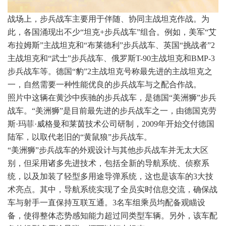
战场上，步兵战车主要用于伴随、协同主战坦克作战。为
此，各国涌现出不少“坦克+步兵战车”组合。例如，美军“艾
布拉姆斯”主战坦克和“布莱德利”步兵战车、英国“挑战者”2
主战坦克和“武士”步兵战车、俄罗斯T-90主战坦克和BMP-3
步兵战车等。德国“豹”2主战坦克号称最先进的主战坦克之
一，自然需要一种性能优良的步兵战车与之配合作战。
照片中这辆在黄沙中疾驰的步兵战车，是德国“美洲狮”步兵
战车。“美洲狮”是目前最先进的步兵战车之一，由德国克劳
斯·玛菲·威格曼和莱茵技术公司研制，2009年开始交付德国
陆军，以取代老旧的“黄鼠狼”步兵战车。
“美洲狮”步兵战车的外观设计与其他步兵战车并无太大区
别，但采用诸多先进技术，包括全新的导航系统、侦察系
统，以及加装了轻型多用途导弹系统，这也是该车的3大技
术亮点。其中，导航系统实现了全员实时信息交流，确保战
车与射手一直保持互联互通。3名车组乘员均配备观瞄设
备，使得整体态势感知能力超过同类型车辆。另外，该车配