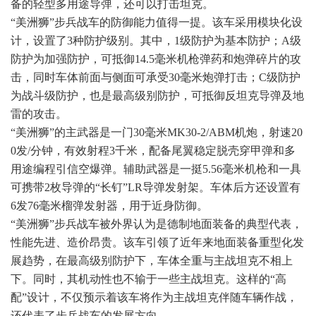
备的轻型多用途导弹，还可以打击坦克。
“美洲狮”步兵战车的防御能力值得一提。该车采用模块化设
计，设置了3种防护级别。其中，1级防护为基本防护；A级
防护为加强防护，可抵御14.5毫米机枪弹药和炮弹碎片的攻
击，同时车体前面与侧面可承受30毫米炮弹打击；C级防护
为战斗级防护，也是最高级别防护，可抵御反坦克导弹及地
雷的攻击。
“美洲狮”的主武器是一门30毫米MK30-2/ABM机炮，射速20
0发/分钟，有效射程3千米，配备尾翼稳定脱壳穿甲弹和多
用途编程引信空爆弹。辅助武器是一挺5.56毫米机枪和一具
可携带2枚导弹的“长钉”LR导弹发射架。车体后方还设置有
6发76毫米榴弹发射器，用于近身防御。
“美洲狮”步兵战车被外界认为是德制地面装备的典型代表，
性能先进、造价昂贵。该车引领了近年来地面装备重型化发
展趋势，在最高级别防护下，车体全重与主战坦克不相上
下。同时，其机动性也不输于一些主战坦克。这样的“高
配”设计，不仅预示着该车将作为主战坦克伴随车辆作战，
还代表了步兵战车的发展方向。