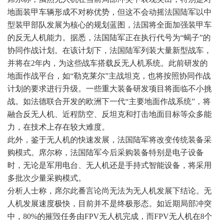
地面装甲车辆形成不对称优势，但这不会动摇法国陆军以中
型装甲部队发展为核心的规划蓝图，法国将全面加强装甲车
的反无人机能力。据悉，法国陆军正在执行代号为“蝎子”的
协同作战计划。在该计划下，法国陆军列装大量新型战车，
并将在2年内，为这些战车搭载反无人机系统。此前研发的
地面作战平台，如“勒克莱尔”主战坦克，也将按照协同作战
计划的要求进行升级。一些重大装备研发项目将面临不小挑
战。如法德联合开发的欧洲下一代“主要地面作战系统”，将
融合反无人机、近程防空、反坦克和打击地面目标等众多能
力，在技术上存在较大难度。
此外，鉴于无人机的快速发展，法国陆军将改变传统装备采
购模式。席尔称，法国陆军今后采购装备特别是电子设备
时，无论是军用电台、无人机还是手持式智能设备，将采用
多批次少量采购模式。
分析人士称，席尔此番言论尚无法为无人机发展下结论。无
人机发展速度极快，目前并不是终极形态。如近期局部冲突
中，80%的摧毁任务由FPV无人机完成，而FPV无人机在8个