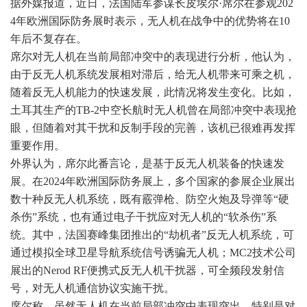
据外媒报道，近日，法国陆军参谋长皮埃尔·席尔在参观202
4年欧洲国际防务展时表示，无人机在战争中的优势将在10
年后不复存在。
席尔对无人机在当前局部冲突中的表现进行分析，他认为，
由于反无人机系统发展相对滞后，给无人机带来可乘之机，
随着反无人机能力的快速发展，此情况将发生变化。比如，
土耳其生产的TB-2中空长航时无人机曾在局部冲突中表现抢
眼，但随着对其干扰和反制手段的完善，该机已很难再发挥
重要作用。
外界认为，席尔此番言论，是基于反无人机装备的快速发
展。在2024年欧洲国际防务展上，多个国家的参展企业展出
数十种反无人机系统，既有霰弹枪、防空火炮及导弹等“硬
杀伤”系统，也有通过电子干扰应对无人机的“软杀伤”系
统。其中，法国赛峰集团推出的“劫机者”反无人机系统，可
通过模拟全球卫星导航系统信号诱骗无人机；MC2技术公司
展出的Nerod RF便携式反无人机干扰器，可全频段发射信
号，对无人机通信协议实施干扰。
席尔称，虽然无人机在当前局部冲突中表现突出，特别是对