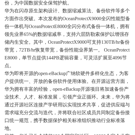
份，为中国数据安全保驾护航。
华为在闪存原生架构设计、数据缩减算法、备份软件等多个
方面作出突破。本次发布的OceanProtectX9000全闪性能型备
份一体机与OceanProtectE8000全闪分布式备份一体机，拥有
领先业界65%的数据缩减率，支持六层防勒索保护以增强存
储内生安全。其中，OceanProtectX9000可支持130TB/hr备份
带宽，72TB/hr恢复带宽，备份性能业界第一。 OceanProtect
E8000，单节点提供144PB逻辑容量，可灵活扩展至4096节
点。
华为即将开源的open-eBackup广纳软硬件多样化生态，为客
户提供统一、开放的备份软件使用体验。在开源运营方面，
华为拥有丰富的经验，open-eBackup开源项目将加速备份产
业技术、人才、标准发展，引领产业正循环。未来，华为将
通过开源社区连接产学研用以实现技术共享，促进供应端与
需求端充分交流与迭代，并将联合社区成员共同制定备份接
口统一规范，携手数据保护相关标准组织推动行业标准落
地。