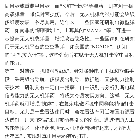
固目标或重装甲目标；而“长钉”“毒蛇”等弹药，则有利于提
高载弹量，降低附带损伤。今后，无人机弹药很可能会继续
多维度发展，各尽其用。近年来，一些国家还研制出微型弹
药，如南非的“班图武士”、土耳其的“MAM-C”等，可进一
步提高无人机载弹量，增强攻击隐蔽性。一些国家则在研究
用于无人机平台的空空导弹，如美国的“NCADE”、伊朗
的“阿扎拉克什”等，这些弹药旨在赋予无人机打击空中目标
的能力。
第二，对诸多干扰增强“抗体”。针对多种电子干扰和欺骗手
段，采用组合导航、多模复合制导、数据链、直接动力控制
等技术，研制具有一定自主捕获、自主识别与分析判断电磁
信号能力的无人机弹药，将成为今后发展方向。这样，无人
机弹药就可增强“抗体”，在复杂电磁环境中同样能精确打击
目标。尤其是一些雷达使用时，会在雷达车附近布置有源雷
达诱饵，用来“诱骗”采用被动导引头的弹药。通过借助人工
智能等技术，让弹药包括无人机弹药“聪明”起来，才能“去
伪存真”，实现对真正目标的有效打击。