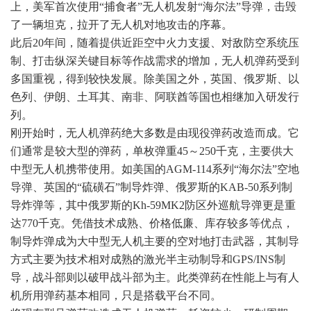
上，美军首次使用“捕食者”无人机发射“海尔法”导弹，击毁
了一辆坦克，拉开了无人机对地攻击的序幕。
此后20年间，随着提供近距空中火力支援、对敌防空系统压
制、打击纵深关键目标等作战需求的增加，无人机弹药受到
多国重视，得到较快发展。除美国之外，英国、俄罗斯、以
色列、伊朗、土耳其、南非、阿联酋等国也相继加入研发行
列。
刚开始时，无人机弹药绝大多数是由现役弹药改造而成。它
们通常是较大型的弹药，单枚弹重45～250千克，主要供大
中型无人机携带使用。如美国的AGM-114系列“海尔法”空地
导弹、英国的“硫磺石”制导炸弹、俄罗斯的KAB-50系列制
导炸弹等，其中俄罗斯的Kh-59MK2防区外巡航导弹更是重
达770千克。凭借技术成熟、价格低廉、库存较多等优点，
制导炸弹成为大中型无人机主要的空对地打击武器，其制导
方式主要为技术相对成熟的激光半主动制导和GPS/INS制
导，战斗部则以破甲战斗部为主。此类弹药在性能上与有人
机所用弹药基本相同，只是搭载平台不同。