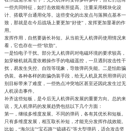
一些共同特征，如打击效能有所提高、注重采用模块化设
计、搭载平台通用化等。这些变化的出发点与落脚点基本一
致，那就是在今后战场上要更加“好使”，发挥更加显著的作
用。
发挥作用，自然要扬长补短。从当前无人机弹药使用情况来
看，它也存在一些“软肋”。
一是怕电子干扰。部分无人机弹药对电磁环境的要求较高，
如穿梭机就高度依赖操作手的电磁遥控，一旦遇到攻击性干
扰，易发生失控、自毁等现象，导致弹药失能。二是怕欺骗
伪装。各种各样的欺骗伪装手段，给无人机及其所用弹药识
别目标带来了难度，一些热点冲突地区甚至还因此发生过无
人机误击事件。
补齐这些短板，是今后无人机弹药发展的重要方向。总的来
说，无人机弹药的发展趋势包括以下几个方面：
第一，继续多维度发展。不同的弹药，各有其优长和短板。
只有多维度发展，相互取长补短，才能充分发挥作战效能。
比如，“海尔法”“宝石路”“硫磺石”等大型弹药，适合攻击坚