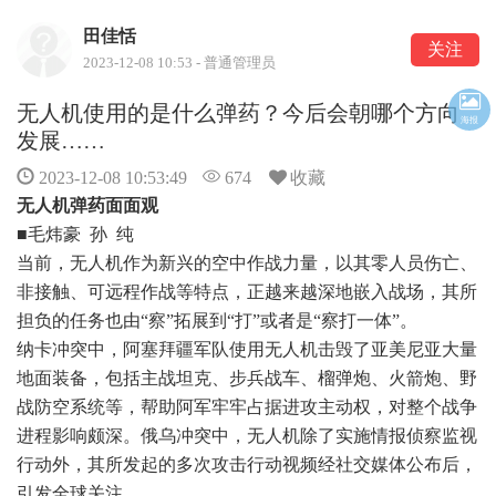
田佳恬
关注
2023-12-08 10:53 - 普通管理员
无人机使用的是什么弹药？今后会朝哪个方向
海报
发展……
2023-12-08 10:53:49
674
收藏
无人机弹药面面观
■毛炜豪 孙 纯
当前，无人机作为新兴的空中作战力量，以其零人员伤亡、
非接触、可远程作战等特点，正越来越深地嵌入战场，其所
担负的任务也由“察”拓展到“打”或者是“察打一体”。
纳卡冲突中，阿塞拜疆军队使用无人机击毁了亚美尼亚大量
地面装备，包括主战坦克、步兵战车、榴弹炮、火箭炮、野
战防空系统等，帮助阿军牢牢占据进攻主动权，对整个战争
进程影响颇深。俄乌冲突中，无人机除了实施情报侦察监视
行动外，其所发起的多次攻击行动视频经社交媒体公布后，
引发全球关注。