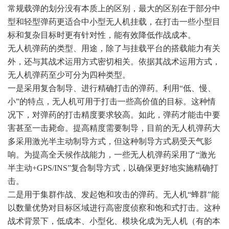
常规载弹的划分没有本质上的区别，最大的区别在于部分中
型和轻型弹药更适合中小型无人机挂载，在打击一些小型目
标和复杂目标时更有针对性，能有效降低作战成本。
无人机弹药的类型、用途，除了与挂载平台的搭载能力有关
外，还与其战术运用方式密切相关。依据其战术运用方式，
无人机弹药至少可分为四种类型。
一是采用复合制导、进行精确打击的弹药。利用“低、慢、
小”的特点，无人机可用于打击一些高价值的目标。这种情
况下，对弹药的打击精度要求较高。如此，弹药才能击中要
害甚至一击毙命。提高精度需要制导，目前的无人机弹药大
多采用激光半主动制导方式，但这种制导方式易受天气影
响。为提高全天候作战能力，一些无人机弹药采用了“激光
半主动+GPS/INS”复合制导方式，以确保更好地实施精确打
击。
二是用于集群作战、发起饱和攻击的弹药。无人机“蜂群”能
以数量优势对目标区域进行高密度侦察和饱和式打击。这种
战术背景下，低成本、小型化、模块化成为无人机（有的本