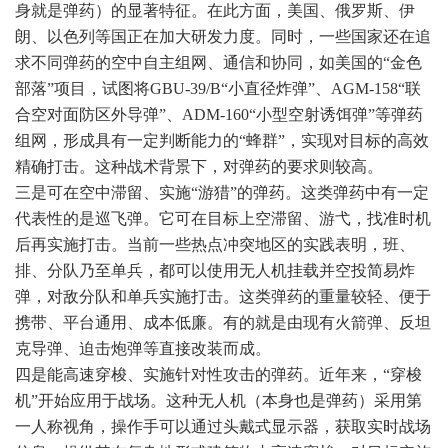
身就是弹药）的显著特征。在此方面，美国、俄罗斯、伊
朗、以色列等国正在加大研发力度。同时，一些国家还在追
求不同弹药的空中自主组网、通信和协同，如美国的“金色
部落”项目，试图将GBU-39/B“小直径炸弹”、AGM-158“联
合空对面防区外导弹”、ADM-160“小型空射诱饵弹”等弹药
组网，形成具有一定判断能力的“蜂群”，实现对目标的高效
精确打击。这种战术背景下，对弹药的要求则较高。
三是可在空中滞留、实施“游猎”的弹药。这类弹药中有一定
代表性的是巡飞弹。它可在目标上空滞留、游弋，找准时机
后再实施打击。当前一些热点冲突地区的实践表明，班、
排、分队乃至单兵，都可以使用无人机挂载并空投简易炸
弹，对敌分队和单兵实施打击。这类弹药的重量较轻、便于
携带、平台通用、成本低廉。有的就是由现有火箭弹、反坦
克导弹、迫击炮弹等直接改装而成。
四是能高速穿梭、实施针对性攻击的弹药。近年来，“穿梭
机”开始应用于战场。这种无人机（本身也是弹药）采用第
一人称视角，操作手可以通过头戴式显示器，获取实时战场